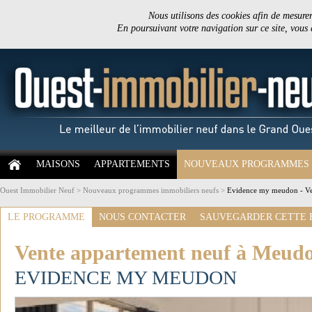
Nous utilisons des cookies afin de mesurer 
En poursuivant votre navigation sur ce site, vous
MAISONS
APPARTEMENTS
NOUVEAUX PROGRAMMES
Ouest Immobilier Neuf
>
Nouveaux programmes immobiliers neufs
>
Evidence my meudon - Ven
LE PROGRAMME
NOUS CONTACTER
SAUVEGARDER CETTE 
Vente appartement neuf à Meudon
EVIDENCE MY MEUDON