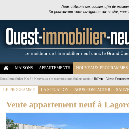
Nous utilisons des cookies afin de mesurer 
En poursuivant votre navigation sur ce site, vous
MAISONS
APPARTEMENTS
NOUVEAUX PROGRAMMES
Ouest Immobilier Neuf
>
Nouveaux programmes immobiliers neufs
>
Bel’vie - Vente d'apparte
LE PROGRAMME
LA SITUATION
NOUS CONTACTER
SAUVE
Vente appartement neuf à Lagor