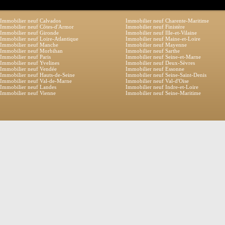
Immobilier neuf Calvados
Immobilier neuf Charente-Maritime
Immobilier neuf Côtes-d'Armor
Immobilier neuf Finistère
Immobilier neuf Gironde
Immobilier neuf Ille-et-Vilaine
Immobilier neuf Loire-Atlantique
Immobilier neuf Maine-et-Loire
Immobilier neuf Manche
Immobilier neuf Mayenne
Immobilier neuf Morbihan
Immobilier neuf Sarthe
Immobilier neuf Paris
Immobilier neuf Seine-et-Marne
Immobilier neuf Yvelines
Immobilier neuf Deux-Sèvres
Immobilier neuf Vendée
Immobilier neuf Essonne
Immobilier neuf Hauts-de-Seine
Immobilier neuf Seine-Saint-Denis
Immobilier neuf Val-de-Marne
Immobilier neuf Val-d'Oise
Immobilier neuf Landes
Immobilier neuf Indre-et-Loire
Immobilier neuf Vienne
Immobilier neuf Seine-Maritime