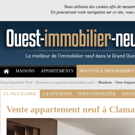
Nous utilisons des cookies afin de mesurer 
En poursuivant votre navigation sur ce site, vous
MAISONS
APPARTEMENTS
NOUVEAUX PROGRAMMES
Ouest Immobilier Neuf
>
Nouveaux programmes immobiliers neufs
>
Manifesto - Vente d'appar
LE PROGRAMME
LA SITUATION
NOUS CONTACTER
SAUVE
Vente appartement neuf à Clama