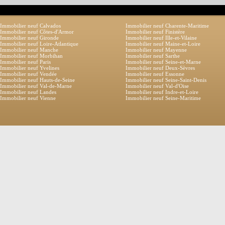
Immobilier neuf Calvados
Immobilier neuf Charente-Maritime
Immobilier neuf Côtes-d'Armor
Immobilier neuf Finistère
Immobilier neuf Gironde
Immobilier neuf Ille-et-Vilaine
Immobilier neuf Loire-Atlantique
Immobilier neuf Maine-et-Loire
Immobilier neuf Manche
Immobilier neuf Mayenne
Immobilier neuf Morbihan
Immobilier neuf Sarthe
Immobilier neuf Paris
Immobilier neuf Seine-et-Marne
Immobilier neuf Yvelines
Immobilier neuf Deux-Sèvres
Immobilier neuf Vendée
Immobilier neuf Essonne
Immobilier neuf Hauts-de-Seine
Immobilier neuf Seine-Saint-Denis
Immobilier neuf Val-de-Marne
Immobilier neuf Val-d'Oise
Immobilier neuf Landes
Immobilier neuf Indre-et-Loire
Immobilier neuf Vienne
Immobilier neuf Seine-Maritime