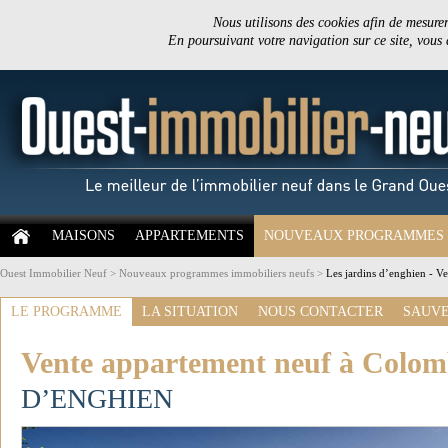
Nous utilisons des cookies afin de mesurer 
En poursuivant votre navigation sur ce site, vous
MAISONS
APPARTEMENTS
NOUVEAUX PROGRAMMES
Ouest Immobilier Neuf
>
Nouveaux programmes immobiliers neufs
>
Les jardins d’enghien - V
LE PROGRAMME
LA SITUATION
NOUS CONTACTER
SAUVE
Vente appartement neuf à Colom
D’ENGHIEN