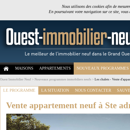
Nous utilisons des cookies afin de mesurer 
En poursuivant votre navigation sur ce site, vous
MAISONS
APPARTEMENTS
NOUVEAUX PROGRAMMES
Ouest Immobilier Neuf
>
Nouveaux programmes immobiliers neufs
>
Les chalets - Vente d'appa
LE PROGRAMME
LA SITUATION
NOUS CONTACTER
SAUVE
Vente appartement neuf à Ste ad