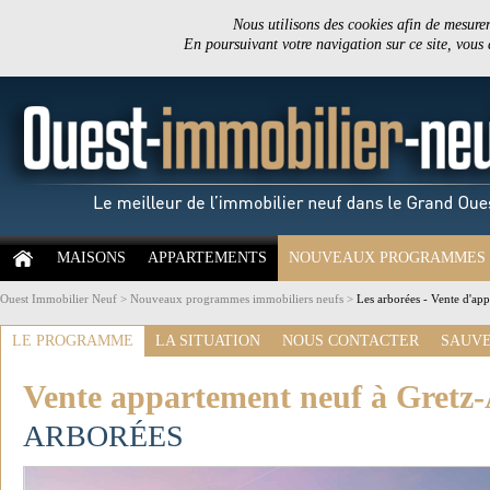
Nous utilisons des cookies afin de mesurer 
En poursuivant votre navigation sur ce site, vous
MAISONS
APPARTEMENTS
NOUVEAUX PROGRAMMES
Ouest Immobilier Neuf
>
Nouveaux programmes immobiliers neufs
>
Les arborées - Vente d'ap
LE PROGRAMME
LA SITUATION
NOUS CONTACTER
SAUVE
Vente appartement neuf à Gretz-
ARBORÉES