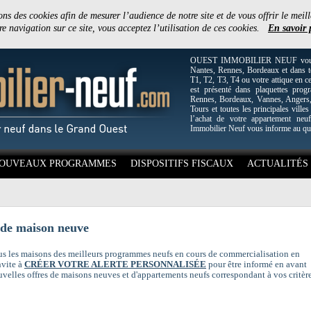
ons des cookies afin de mesurer l’audience de notre site et de vous offrir le meill
e navigation sur ce site, vous acceptez l’utilisation de ces cookies.
En savoir 
OUEST IMMOBILIER NEUF vous off
Nantes, Rennes, Bordeaux et dans to
T1, T2, T3, T4 ou votre attique en c
est présenté dans plaquettes pro
Rennes, Bordeaux, Vannes, Angers, 
Tours et toutes les principales villes
l’achat de votre appartement neuf
Immobilier Neuf vous informe au qu
OUVEAUX PROGRAMMES
DISPOSITIFS FISCAUX
ACTUALITÉS
 de maison neuve
us les maisons des meilleurs programmes neufs en cours de commercialisation en
nvite à
CRÉER VOTRE ALERTE PERSONNALISÉE
pour être informé en avant
uvelles offres de maisons neuves et d'appartements neufs correspondant à vos critèr