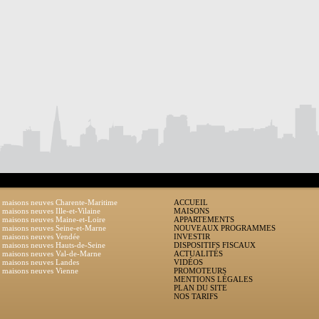
 maisons neuves Charente-Maritime
ACCUEIL
 maisons neuves Ille-et-Vilaine
MAISONS
 maisons neuves Maine-et-Loire
APPARTEMENTS
 maisons neuves Seine-et-Marne
NOUVEAUX PROGRAMMES
 maisons neuves Vendée
INVESTIR
 maisons neuves Hauts-de-Seine
DISPOSITIFS FISCAUX
 maisons neuves Val-de-Marne
ACTUALITÉS
 maisons neuves Landes
VIDÉOS
 maisons neuves Vienne
PROMOTEURS
MENTIONS LÉGALES
PLAN DU SITE
NOS TARIFS