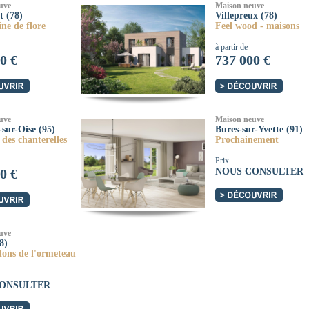
uve
Maison neuve
t (78)
Villepreux (78)
ne de flore
Feel wood - maisons
à partir de
0 €
737 000 €
uve
Maison neuve
-sur-Oise (95)
Bures-sur-Yvette (91)
des chanterelles
Prochainement
Prix
0 €
NOUS CONSULTER
uve
8)
lons de l'ormeteau
ONSULTER