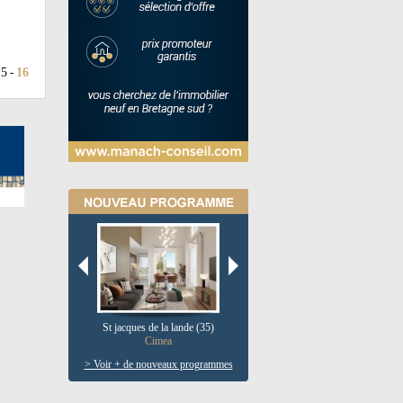
15
16
-
St jacques de la lande (35)
Pau (64)
V
Cimea
Le clos salie
> Voir + de nouveaux programmes