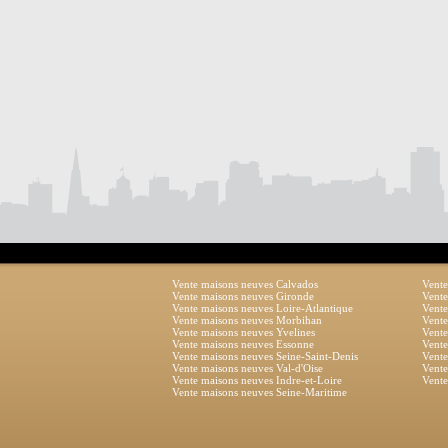
Vente maisons neuves Calvados
Vente
Vente maisons neuves Gironde
Vente
Vente maisons neuves Loire-Atlantique
Vente
Vente maisons neuves Morbihan
Vente
Vente maisons neuves Yvelines
Vente
Vente maisons neuves Essonne
Vente
Vente maisons neuves Seine-Saint-Denis
Vente
Vente maisons neuves Val-d'Oise
Vente
Vente maisons neuves Indre-et-Loire
Vente
Vente maisons neuves Seine-Maritime