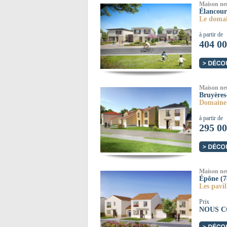
Maison ne
Élancour
Le domai
à partir de
404 00
Maison ne
Bruyères
Domaine 
à partir de
295 00
Maison ne
Épône (7
Les pavil
Prix
NOUS C