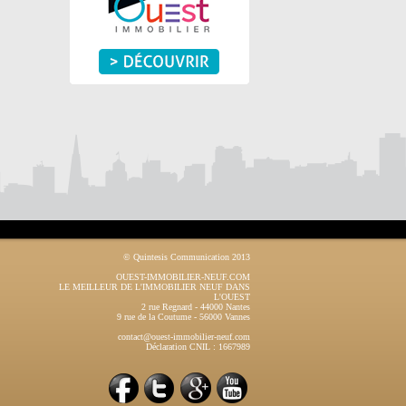
© Quintesis Communication 2013
OUEST-IMMOBILIER-NEUF.COM
LE MEILLEUR DE L'IMMOBILIER NEUF DANS
L'OUEST
2 rue Regnard
-
44000
Nantes
9 rue de la Coutume
-
56000
Vannes
contact@ouest-immobilier-neuf.com
Déclaration CNIL : 1667989