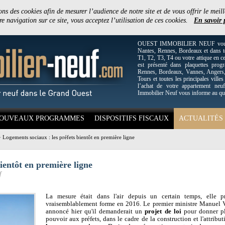
ons des cookies afin de mesurer l’audience de notre site et de vous offrir le meill
e navigation sur ce site, vous acceptez l’utilisation de ces cookies.
En savoir 
OUEST IMMOBILIER NEUF vous off
Nantes, Rennes, Bordeaux et dans to
T1, T2, T3, T4 ou votre attique en c
est présenté dans plaquettes pro
Rennes, Bordeaux, Vannes, Angers, 
Tours et toutes les principales villes
l’achat de votre appartement neuf
Immobilier Neuf vous informe au qu
OUVEAUX PROGRAMMES
DISPOSITIFS FISCAUX
ACTUALITÉS
>
Logements sociaux : les préfets bientôt en première ligne
ientôt en première ligne
f
La mesure était dans l'air depuis un certain temps, elle p
vraisemblablement forme en 2016. Le premier ministre Manuel V
annoncé hier qu'il demanderait un
projet de loi
pour donner p
pouvoir aux préfets, dans le cadre de la construction et l'attribu