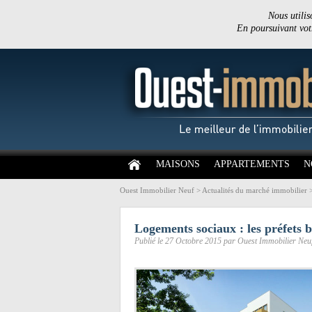
Nous utilis
En poursuivant votr
MAISONS
APPARTEMENTS
N
Ouest Immobilier Neuf
>
Actualités du marché immobilier
Logements sociaux : les préfets b
Publié le 27 Octobre 2015 par Ouest Immobilier Neu