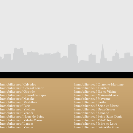
Immobilier neuf Calvados
Immobilier neuf Charente-Maritime
Immobilier neuf Côtes-d'Armor
Immobilier neuf Finistère
Immobilier neuf Gironde
Immobilier neuf Ille-et-Vilaine
Immobilier neuf Loire-Atlantique
Immobilier neuf Maine-et-Loire
Immobilier neuf Manche
Immobilier neuf Mayenne
Immobilier neuf Morbihan
Immobilier neuf Sarthe
Immobilier neuf Paris
Immobilier neuf Seine-et-Marne
Immobilier neuf Yvelines
Immobilier neuf Deux-Sèvres
Immobilier neuf Vendée
Immobilier neuf Essonne
Immobilier neuf Hauts-de-Seine
Immobilier neuf Seine-Saint-Denis
Immobilier neuf Val-de-Marne
Immobilier neuf Val-d'Oise
Immobilier neuf Landes
Immobilier neuf Indre-et-Loire
Immobilier neuf Vienne
Immobilier neuf Seine-Maritime