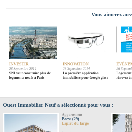
Vous aimerez auss
INVESTIR
INNOVATION
ÉVÉNE
26 Septembre 2014
26 Septembre 2014
26 Septem
SNI veut construire plus de
La première application
Logements
logements neufs à Paris
immobilière pour Google glass
rénovez à 
Ouest Immobilier Neuf a sélectionné pour vous :
Appartement
Brest (29)
Esprit du large