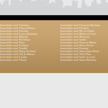
Immobilier neuf Calvados
Immobilier neuf Charente-Maritime
Immobilier neuf Côtes-d'Armor
Immobilier neuf Finistère
Immobilier neuf Gironde
Immobilier neuf Ille-et-Vilaine
Immobilier neuf Loire-Atlantique
Immobilier neuf Maine-et-Loire
Immobilier neuf Manche
Immobilier neuf Mayenne
Immobilier neuf Morbihan
Immobilier neuf Sarthe
Immobilier neuf Paris
Immobilier neuf Seine-et-Marne
Immobilier neuf Yvelines
Immobilier neuf Deux-Sèvres
Immobilier neuf Vendée
Immobilier neuf Essonne
Immobilier neuf Hauts-de-Seine
Immobilier neuf Seine-Saint-Denis
Immobilier neuf Val-de-Marne
Immobilier neuf Val-d'Oise
Immobilier neuf Landes
Immobilier neuf Indre-et-Loire
Immobilier neuf Vienne
Immobilier neuf Seine-Maritime