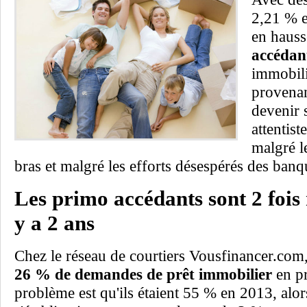
2,21 % e
en hauss
accédan
immobili
provenan
devenir s
attentist
malgré le
bras et malgré les efforts désespérés des banqu
Les primo accédants sont 2 foi
y a 2 ans
Chez le réseau de courtiers Vousfinancer.com,
26 % de demandes de prêt immobilier
en pr
problème est qu'ils étaient 55 % en 2013, alo