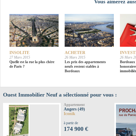
Vous aimerez auss
INSOLITE
ACHETER
INVEST
27 Mars 2015
26 Mars 2015
26 Mars 2
Quelle est la rue la plus chère
Les prix des appartements
Bordeaux 
de Paris ?
neufs restent stables à
honoraire
Bordeaux
immobilièr
Ouest Immobilier Neuf a sélectionné pour vous :
Appartement
Angers (49)
Iconik
à partir de
174 900 €