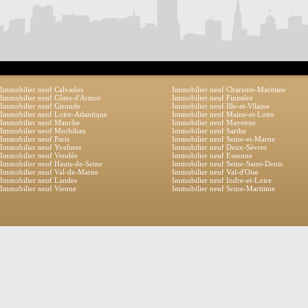
Immobilier neuf Calvados
Immobilier neuf Charente-Maritime
Immobilier neuf Côtes-d'Armor
Immobilier neuf Finistère
Immobilier neuf Gironde
Immobilier neuf Ille-et-Vilaine
Immobilier neuf Loire-Atlantique
Immobilier neuf Maine-et-Loire
Immobilier neuf Manche
Immobilier neuf Mayenne
Immobilier neuf Morbihan
Immobilier neuf Sarthe
Immobilier neuf Paris
Immobilier neuf Seine-et-Marne
Immobilier neuf Yvelines
Immobilier neuf Deux-Sèvres
Immobilier neuf Vendée
Immobilier neuf Essonne
Immobilier neuf Hauts-de-Seine
Immobilier neuf Seine-Saint-Denis
Immobilier neuf Val-de-Marne
Immobilier neuf Val-d'Oise
Immobilier neuf Landes
Immobilier neuf Indre-et-Loire
Immobilier neuf Vienne
Immobilier neuf Seine-Maritime