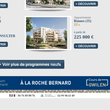
t
Appartement
)
Rennes (35)
IlÉo
à partir de
NSULTER
225 000 €