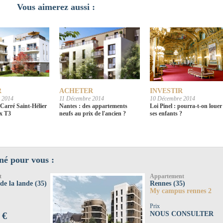
Vous aimerez aussi :
R
ACHETER
INVESTIR
 2014
11 Décembre 2014
10 Décembre 2014
arré Saint-Hélier
Nantes : des appartements
Loi Pinel : pourra-t-on louer
ux T3
neufs au prix de l'ancien ?
ses enfants ?
né pour vous :
t
Appartement
de la lande (35)
Rennes (35)
My campus rennes 2
Prix
 €
NOUS CONSULTER