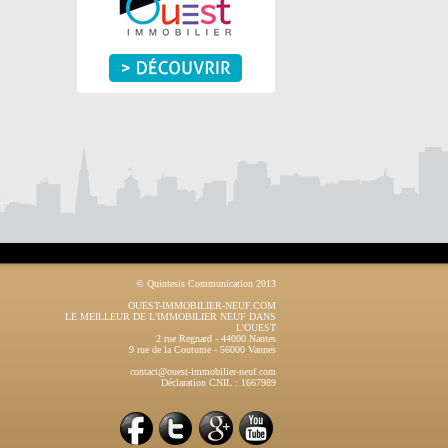
© Quintesis Communication 2013
OUEST-IMMOBILIER-NEUF.COM
LE MEILLEUR DE L'IMMOBILIER NEUF DANS
L'OUEST
2 rue Regnard
-
44000
Nantes
9 rue de la Coutume
-
56000
Vannes
contact@ouest-immobilier-neuf.com
Déclaration CNIL : 1667989