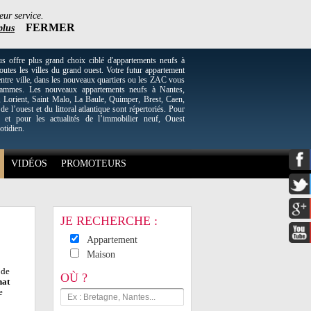
eur service.
FERMER
plus
re plus grand choix ciblé d'appartements neufs à
utes les villes du grand ouest. Votre futur appartement
entre ville, dans les nouveaux quartiers ou les ZAC vous
grammes. Les nouveaux appartements neufs à Nantes,
Lorient, Saint Malo, La Baule, Quimper, Brest, Caen,
 de l’ouest et du littoral atlantique sont répertoriés. Pour
 et pour les actualités de l’immobilier neuf, Ouest
otidien.
VIDÉOS
PROMOTEURS
JE RECHERCHE :
Appartement
Maison
 de
OÙ ?
hat
e