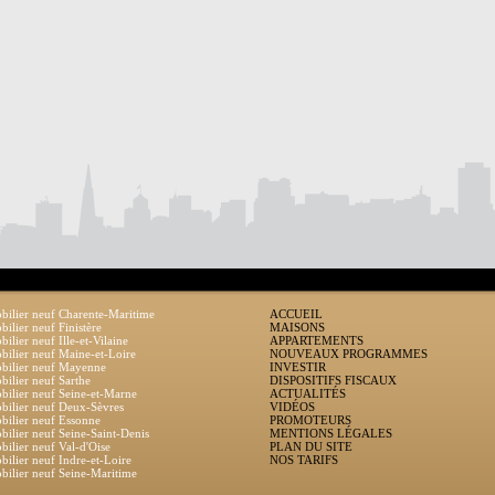
ilier neuf Charente-Maritime
ACCUEIL
ilier neuf Finistère
MAISONS
ilier neuf Ille-et-Vilaine
APPARTEMENTS
ilier neuf Maine-et-Loire
NOUVEAUX PROGRAMMES
bilier neuf Mayenne
INVESTIR
ilier neuf Sarthe
DISPOSITIFS FISCAUX
ilier neuf Seine-et-Marne
ACTUALITÉS
ilier neuf Deux-Sèvres
VIDÉOS
ilier neuf Essonne
PROMOTEURS
ilier neuf Seine-Saint-Denis
MENTIONS LÉGALES
ilier neuf Val-d'Oise
PLAN DU SITE
ilier neuf Indre-et-Loire
NOS TARIFS
ilier neuf Seine-Maritime