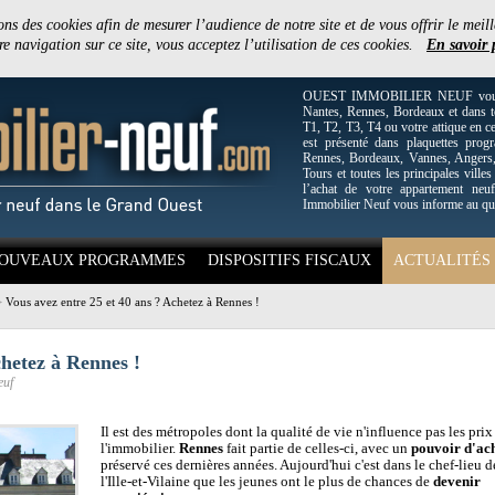
ons des cookies afin de mesurer l’audience de notre site et de vous offrir le meill
e navigation sur ce site, vous acceptez l’utilisation de ces cookies.
En savoir 
OUEST IMMOBILIER NEUF vous off
Nantes, Rennes, Bordeaux et dans to
T1, T2, T3, T4 ou votre attique en c
est présenté dans plaquettes pro
Rennes, Bordeaux, Vannes, Angers, 
Tours et toutes les principales villes
l’achat de votre appartement neuf
Immobilier Neuf vous informe au qu
OUVEAUX PROGRAMMES
DISPOSITIFS FISCAUX
ACTUALITÉS
>
Vous avez entre 25 et 40 ans ? Achetez à Rennes !
chetez à Rennes !
euf
Il est des métropoles dont la qualité de vie n'influence pas les prix
l'immobilier.
Rennes
fait partie de celles-ci, avec un
pouvoir d'ac
préservé ces dernières années. Aujourd'hui c'est dans le chef-lieu d
l'Ille-et-Vilaine que les jeunes ont le plus de chances de
devenir