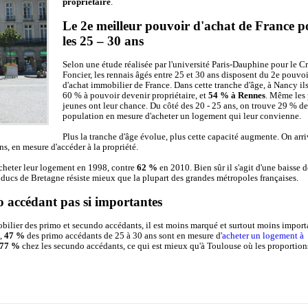
propriétaire
.
Le 2e meilleur pouvoir d'achat de France p
les 25 – 30 ans
Selon une étude réalisée par l'université Paris-Dauphine pour le Cr
Foncier, les rennais âgés entre 25 et 30 ans disposent du 2e pouvoi
d'achat immobilier de France. Dans cette tranche d'âge, à Nancy
il
60 % à pouvoir devenir propriétaire, et
54 % à Rennes
. Même les 
jeunes ont leur chance. Du côté des 20 - 25 ans, on trouve 29 % de
population en mesure d'acheter un logement qui leur convienne.
Plus la tranche d'âge évolue, plus cette capacité augmente. On arr
s, en mesure d'accéder à la propriété.
cheter leur logement en 1998, contre
62 %
en 2010. Bien sûr il s'agit d'une baisse d
s ducs de Bretagne résiste mieux que la plupart des grandes métropoles françaises.
o accédant pas si importantes
mobilier des primo et secundo accédants, il est moins marqué et surtout moins import
e,
47 %
des primo accédants de 25 à 30 ans sont en mesure d'
acheter un logement à
77 %
chez les secundo accédants, ce qui est mieux qu'à Toulouse où les proportion