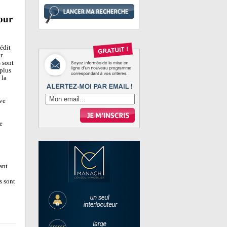
our
édit
r
s sont
plus
 la
ive
e
ant
s sont