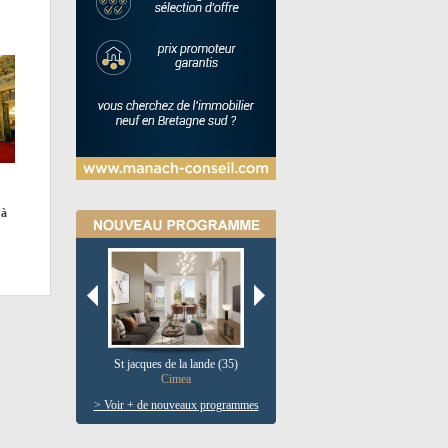
 à
St jacques de la lande (35)
Pau (64)
V
Cimea
Le clos salie
> Voir + de nouveaux programmes