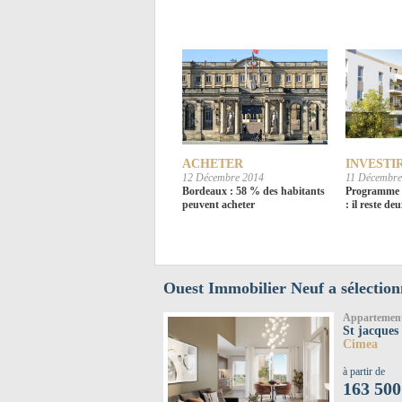
ACHETER
INVESTI
12 Décembre 2014
11 Décembre
Bordeaux : 58 % des habitants
Programme C
peuvent acheter
: il reste de
Ouest Immobilier Neuf a sélection
Appartemen
St jacques 
Cimea
à partir de
163 500