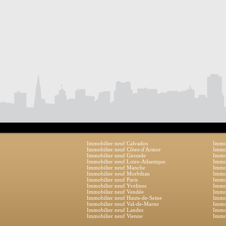
Immobilier neuf Calvados
Immob
Immobilier neuf Côtes-d'Armor
Immob
Immobilier neuf Gironde
Immob
Immobilier neuf Loire-Atlantique
Immob
Immobilier neuf Manche
Immo
Immobilier neuf Morbihan
Immob
Immobilier neuf Paris
Immob
Immobilier neuf Yvelines
Immob
Immobilier neuf Vendée
Immob
Immobilier neuf Hauts-de-Seine
Immob
Immobilier neuf Val-de-Marne
Immob
Immobilier neuf Landes
Immob
Immobilier neuf Vienne
Immob