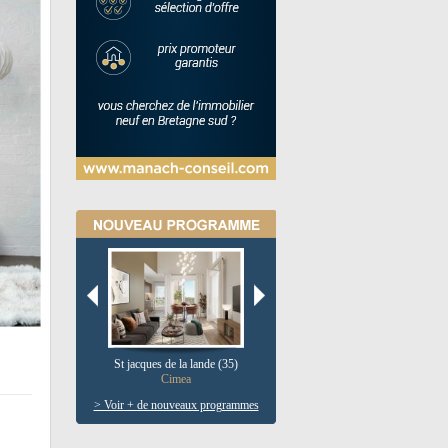
St jacques de la lande (35)
Pau (64)
V
Cimea
Le clos salie
> Voir + de nouveaux programmes