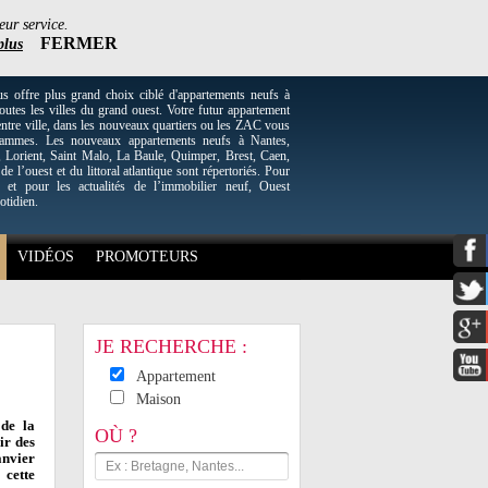
eur service.
FERMER
plus
re plus grand choix ciblé d'appartements neufs à
utes les villes du grand ouest. Votre futur appartement
entre ville, dans les nouveaux quartiers ou les ZAC vous
grammes. Les nouveaux appartements neufs à Nantes,
Lorient, Saint Malo, La Baule, Quimper, Brest, Caen,
 de l’ouest et du littoral atlantique sont répertoriés. Pour
 et pour les actualités de l’immobilier neuf, Ouest
otidien.
VIDÉOS
PROMOTEURS
JE RECHERCHE :
Appartement
Maison
de la
OÙ ?
ir des
anvier
 cette