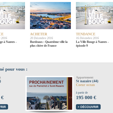
CE
ACHETER
TENDANCE
 2016
20 Décembre 2016
16 Décembre 2016
ge à Nantes -
Bordeaux : Quatrième ville la
La Ville Bouge à Nantes -
plus chère de France
épisode 9
né pour vous :
t
Appartement
)
St nazaire (44)
Coeur ocean
à partir de
 €
195 000 €