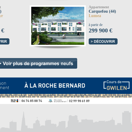
t
Appartement
)
Carquefou (44)
yr
Lumea
à partir de
 €
299 900 €