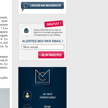
ssent,
 style
sieurs
 ? Les
apiers
regain
16. Le
s, nul
ery
, la
vement
core le
ts. Le
ments,
s plus