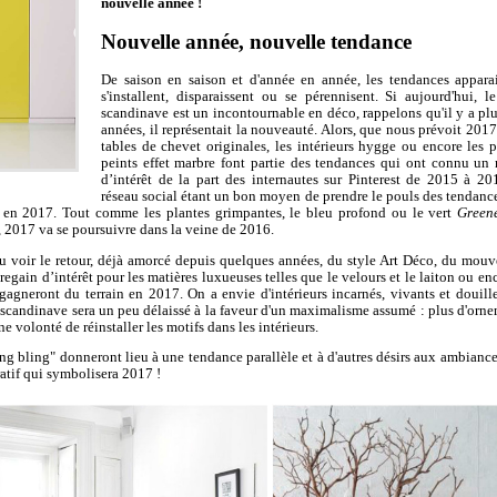
nouvelle année !
Nouvelle année, nouvelle tendance
De saison en saison et d'année en année, les tendances apparai
s'installent, disparaissent ou se pérennisent. Si aujourd'hui, le
scandinave est un incontournable en déco, rappelons qu'il y a plu
années, il représentait la nouveauté. Alors, que nous prévoit 2017
tables de chevet originales, les intérieurs hygge ou encore les p
peints effet marbre font partie des tendances qui ont connu un 
d’intérêt de la part des internautes sur Pinterest de 2015 à 20
réseau social étant un bon moyen de prendre le pouls des tendance
s en 2017. Tout comme les plantes grimpantes, le bleu profond ou le vert
Green
 2017 va se poursuivre dans la veine de 2016.
u voir le retour, déjà amorcé depuis quelques années, du style Art Déco, du mou
regain d’intérêt pour les matières luxueuses telles que le velours et le laiton ou en
gneront du terrain en 2017. On a envie d'intérieurs incarnés, vivants et douille
scandinave sera un peu délaissé à la faveur d'un maximalisme assumé : plus d'orne
e volonté de réinstaller les motifs dans les intérieurs.
g bling" donneront lieu à une tendance parallèle et à d'autres désirs aux ambiance
oratif qui symbolisera 2017 !