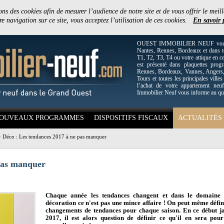
ons des cookies afin de mesurer l’audience de notre site et de vous offrir le meill
e navigation sur ce site, vous acceptez l’utilisation de ces cookies.
En savoir 
OUEST IMMOBILIER NEUF vous off
Nantes, Rennes, Bordeaux et dans to
T1, T2, T3, T4 ou votre attique en c
est présenté dans plaquettes pro
Rennes, Bordeaux, Vannes, Angers, 
Tours et toutes les principales villes
l’achat de votre appartement neuf
Immobilier Neuf vous informe au qu
OUVEAUX PROGRAMMES
DISPOSITIFS FISCAUX
ACTUALITÉS
>
Déco : Les tendances 2017 à ne pas manquer
 pas manquer
Chaque année les tendances changent et dans le domaine 
décoration ce n'est pas une mince affaire ! On peut même défin
changements de tendances pour chaque saison. En ce début j
2017, il est alors question de définir ce qu'il en sera pour