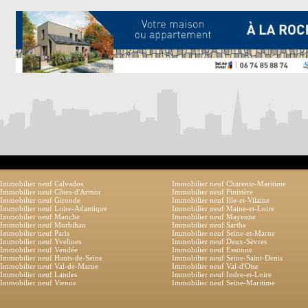
Immobilier neuf Calvados
Immobilier neuf Charente-Maritime
Immobilier neuf Côtes-d'Armor
Immobilier neuf Finistère
Immobilier neuf Gironde
Immobilier neuf Ille-et-Vilaine
Immobilier neuf Loire-Atlantique
Immobilier neuf Maine-et-Loire
Immobilier neuf Manche
Immobilier neuf Mayenne
Immobilier neuf Morbihan
Immobilier neuf Sarthe
Immobilier neuf Paris
Immobilier neuf Seine-et-Marne
Immobilier neuf Yvelines
Immobilier neuf Deux-Sèvres
Immobilier neuf Vendée
Immobilier neuf Essonne
Immobilier neuf Hauts-de-Seine
Immobilier neuf Seine-Saint-Denis
Immobilier neuf Val-de-Marne
Immobilier neuf Val-d'Oise
Immobilier neuf Landes
Immobilier neuf Indre-et-Loire
Immobilier neuf Vienne
Immobilier neuf Seine-Maritime